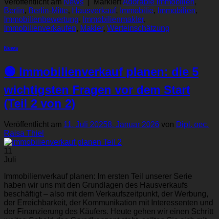
Veröffentlicht am
News
|
Markiert
Adorable Immobilien
,
Berlin
,
Berlin-Mitte
,
Hausverkauf
,
Immobilie
,
Immobilien
,
Immobilienbewertung
,
Immobilienmakler
,
Immobilienverkaufen
,
Makler
,
Werteinschätzung
News
🟢 Immobilienverkauf planen: die 5
wichtigsten Fragen vor dem Start
(Teil 2 von 2)
Veröffentlicht am
11. Juli 2025
8. Januar 2026
von
Dipl. oec.
Raisa Thiel
11
Juli
Immobilienverkauf planen: Im ersten Teil unserer Serie
haben wir uns mit den Grundlagen des Hausverkaufs
beschäftigt – also mit dem Verkaufszeitpunkt, der Werbung,
der Erreichbarkeit, der Kommunikation mit Interessenten und
der Finanzierung des Käufers. Heute gehen wir einen Schritt