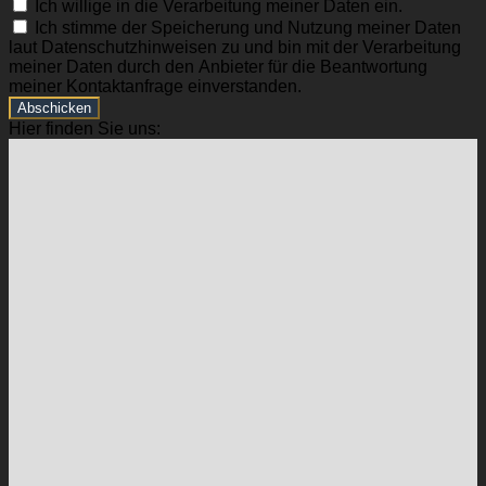
Ich willige in die Verarbeitung meiner Daten ein.
Ich stimme der Speicherung und Nutzung meiner Daten
laut Datenschutzhinweisen zu und bin mit der Verarbeitung
meiner Daten durch den Anbieter für die Beantwortung
meiner Kontaktanfrage einverstanden.
Abschicken
Hier finden Sie uns: