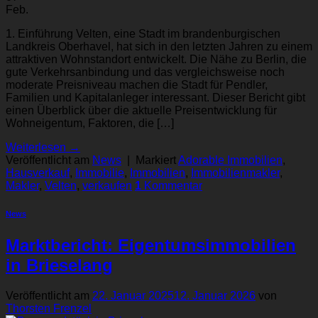
Feb.
1. Einführung Velten, eine Stadt im brandenburgischen
Landkreis Oberhavel, hat sich in den letzten Jahren zu einem
attraktiven Wohnstandort entwickelt. Die Nähe zu Berlin, die
gute Verkehrsanbindung und das vergleichsweise noch
moderate Preisniveau machen die Stadt für Pendler,
Familien und Kapitalanleger interessant. Dieser Bericht gibt
einen Überblick über die aktuelle Preisentwicklung für
Wohneigentum, Faktoren, die […]
Weiterlesen
→
Veröffentlicht am
News
|
Markiert
Adorable Immobilien
,
Hausverkauf
,
Immobilie
,
Immobilien
,
Immobilienmakler
,
Makler
,
Velten
,
verkaufen
1
Kommentar
News
Marktbericht: Eigentumsimmobilien
in Brieselang
Veröffentlicht am
22. Januar 2025
12. Januar 2026
von
Thorsten Frenzel