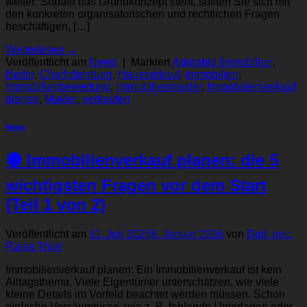
weiter: Sobald das Grundkonzept steht, sollten Sie sich mit
den konkreten organisatorischen und rechtlichen Fragen
beschäftigen, […]
Weiterlesen
→
Veröffentlicht am
News
|
Markiert
Adorable Immobilien
,
Berlin
,
Charlottenburg
,
Hausverkauf
,
Immobilien
,
Immobilienbewertung
,
Immobilienmakler
,
Immobilienverkauf
planen
,
Makler
,
verkaufen
News
🟢 Immobilienverkauf planen: die 5
wichtigsten Fragen vor dem Start
(Teil 1 von 2)
Veröffentlicht am
11. Juli 2025
8. Januar 2026
von
Dipl. oec.
Raisa Thiel
Immobilienverkauf planen: Ein Immobilienverkauf ist kein
Alltagsthema. Viele Eigentümer unterschätzen, wie viele
kleine Details im Vorfeld beachtet werden müssen. Schon
einfache Versäumnisse, wie z. B. fehlende Unterlagen oder