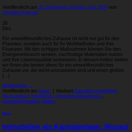
Veröffentlicht am
26. Dezember 2024
20. Juni 2024
von
Thorsten Frenzel
26
Dez.
Ein umweltfreundliches Zuhause ist nicht nur gut für den
Planeten, sondern auch für Ihr Wohlbefinden und Ihre
Finanzen. Mit den richtigen Maßnahmen können Sie den
Energieverbrauch senken, nachhaltige Materialien nutzen
und Ihre Lebensqualität verbessern. In diesem Artikel stellen
wir Ihnen die besten Ideen für ein umweltfreundliches
Zuhause vor, die leicht umzusetzen sind und einen großen
[…]
Weiterlesen
→
Veröffentlicht am
News
|
Markiert
Adorable Immobilien
,
Hausverkauf
,
Immobilien
,
Immobilienbewertung
,
Immobilienmakler
,
Makler
News
Immobilien als Kapitalanlage: Worauf