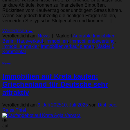
unklare Abläufe, können zu finanziellen Einbußen,
Rücktritten vom Kaufvertrag oder unnötigem Stress führen.
Wenn Sie jedoch frühzeitig die richtigen Fragen stellen,
vermeiden Sie typische Stolperfallen und können […]
Weiterlesen
→
Veröffentlicht am
News
|
Markiert
Adorable Immobilien
,
Berlin
,
Hausverkauf
,
Immobilien
,
Immobilienbewertung
,
Immobilienmakler
,
Immobilienverkauf planen
,
Makler
1
Kommentar
News
Immobilien auf Kreta kaufen:
Griechenland für Deutsche sehr
attraktiv
Veröffentlicht am
9. Juli 2025
10. Juli 2025
von
Dipl. oec.
Raisa Thiel
09
Juli