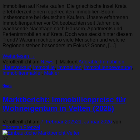
Immobilien auf Kreta kaufen: Die griechische Insel Kreta
erlebt derzeit einen regelrechten Immobilien-Boom –
insbesondere bei deutschen Käufern. Unsere erfahrenen
Immobilienpartner vor Ort beobachten seit Jahren die
wachsende Nachfrage nach Häusern, Apartments und
Ferienimmobilien auf Kreta. Doch was steckt hinter diesem
Trend? Warum möchten so viele Menschen und welche
Regionen stehen besonders im Fokus? Sonne, […]
Weiterlesen
→
Veröffentlicht am
News
|
Markiert
Adorable Immobilien
,
Hausverkauf
,
Immobilie
,
Immobilien
,
Immobilienbewertung
,
Immobilienmakler
,
Makler
News
Marktbericht: Immobilienpreise für
Wohneigentum in Velten (2025)
Veröffentlicht am
7. Februar 2025
21. Januar 2026
von
Thorsten Frenzel
07