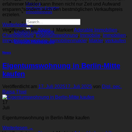
erfahrener Makler kann Ihnen nicht nur Zeit und Aufwand
Über uns
Immobilien-Experten
ersparen, sondern auch den bestmöglichen Verkaufspreis
Immobiliennews
erzielen.
Weiterlesen
→
Veröffentlicht am
News
|
Markiert
Adorable Immobilien
,
English Homepage
Charlottenburg
,
Eigentumswohnung
,
Immobilie
,
Immobilien
,
Immobilienbewertung
,
Immobilienmakler
,
Makler
,
verkaufen
English Homepage
News
Eigentumswohnung in Berlin-Mitte
kaufen
Veröffentlicht am
17. Juli 2025
17. Juli 2025
von
Dipl. oec.
Raisa Thiel
17
Juli
Eigentumswohnung in Berlin-Mitte kaufen
Weiterlesen
→