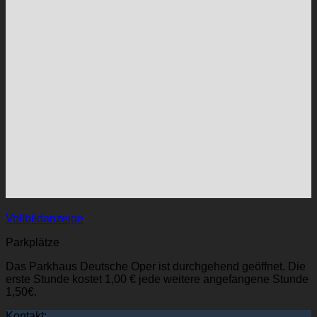
Vollbildanzeige
Parkplätze
Das Parkhaus Deutsche Oper ist durchgehend geöffnet. Die
erste Stunde kostet 1,00 € jede weitere angefangene Stunde
1,50€.
Kontakt: