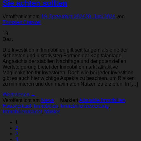
Sie achten sollten
Veröffentlicht am
19. Dezember 2024
20. Juni 2024
von
Thorsten Frenzel
19
Dez.
Die Investition in Immobilien gilt seit langem als eine der
sichersten und lukrativsten Formen der Kapitalanlage.
Angesichts der stabilen Nachfrage und der potenziellen
Wertsteigerung bietet der Immobilienmarkt attraktive
Möglichkeiten für Investoren. Doch wie bei jeder Investition
gibt es auch hier wichtige Aspekte zu beachten, um Risiken
zu minimieren und den maximalen Nutzen zu erzielen. In […]
Weiterlesen
→
Veröffentlicht am
News
|
Markiert
Adorable Immobilien
,
Hausverkauf
,
Immobilien
,
Immobilienbewertung
,
Immobilienmakler
,
Makler
1
2
3
4