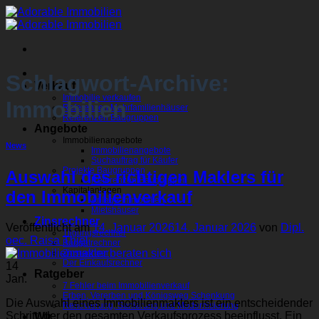
Zum
Inhalt
springen
Schlagwort-Archive:
Verkauf
Immobilie verkaufen
Immobilien
Referenzen Mehrfamilienhäuser
Referenzen Baugruppen
Angebote
Immobilienangebote
News
Immobilienangebote
Suchauftrag für Käufer
Projekte Baugruppen
Auswahl des richtigen Maklers für
Referenzen Baugruppen
Kapitalanlagen
den Immobilienverkauf
Anlage-Immobilien
Mietshäuser
Zinsrechner
Veröffentlicht am
14. Januar 2026
14. Januar 2026
von
Dipl.
Tilgungsrechner
oec. Raisa Thiel
Budgetrechner
Zinsrechner
Der Einkaufsrechner
14
Ratgeber
Jan.
7 Fehler beim Immobilienverkauf
Erben, Vererben und Königsweg Schenkung
Die Auswahl eines Immobilienmaklers ist ein entscheidender
Renovierung, Sanierung und Modernisierung
Schritt, der den gesamten Verkaufsprozess beeinflusst. Ein
Wir