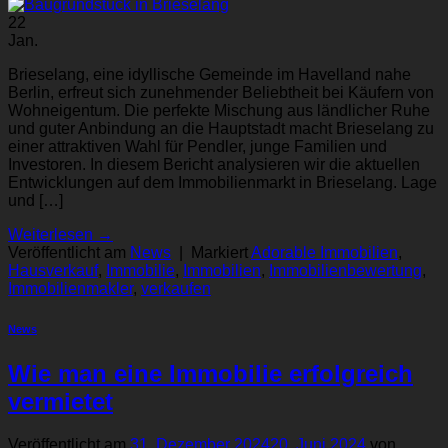
22
Jan.
Brieselang, eine idyllische Gemeinde im Havelland nahe
Berlin, erfreut sich zunehmender Beliebtheit bei Käufern von
Wohneigentum. Die perfekte Mischung aus ländlicher Ruhe
und guter Anbindung an die Hauptstadt macht Brieselang zu
einer attraktiven Wahl für Pendler, junge Familien und
Investoren. In diesem Bericht analysieren wir die aktuellen
Entwicklungen auf dem Immobilienmarkt in Brieselang. Lage
und […]
Weiterlesen
→
Veröffentlicht am
News
|
Markiert
Adorable Immobilien
,
Hausverkauf
,
Immobilie
,
Immobilien
,
Immobilienbewertung
,
Immobilienmakler
,
verkaufen
News
Wie man eine Immobilie erfolgreich
vermietet
Veröffentlicht am
31. Dezember 2024
20. Juni 2024
von