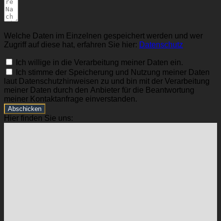
Welche Daten im Einzelnen gespeichert werden und wer
Zugriff auf diese hat, erfahren Sie hier:
Datenschutz
Ich willige in die Verarbeitung meiner Daten ein.
Ich stimme der Speicherung und Nutzung meiner Daten
laut Datenschutzhinweisen zu und bin mit der Verarbeitung
meiner Daten durch den Anbieter für die Beantwortung
meiner Kontaktanfrage einverstanden.
Abschicken
Hier finden Sie uns: