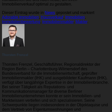
Immobilienverkauf optimal zu gestalten.
Dieser Eintrag wurde in
News
gepostet und markiert
Adorable Immobilien
,
Hausverkauf
,
Immobilien
,
Immobilienbewertung
,
Immobilienmakler
,
Makler
.
Thorsten Frenzel
Thorsten Frenzel, Geschäftsführer, Regionaldirektor der
Region Berlin – Charlottenburg-Wilmersdorf des
Bundesverband für die Immobilienwirtschaft, geprüfter
Immobilienmakler (IHK) und ausgebildeter Kaufmann (IHK),
verfügt über langjährige Expertise in der Immobilienbranche.
Bei seiner Tätigkeit als Reputations- und
Kommunikationsmanager für diverse Berliner
Immobilienunternehmen konnte er sein Immobilien- und
Marktwissen vertiefen und sich spezialisieren. Seine
Schwerpunkte liegen insbesondere in der Objektaquise und
dem Vertrieb von Eigentumswohnungen und