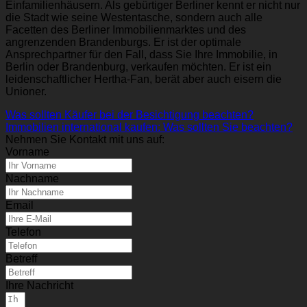
Einfamilienhäusern. Als gebürtiger Berliner kennt er nicht nur
die Stadt wie seine Westentasche, sondern auch alle
Facetten des Berliner Immobilienmarktes und des
angrenzenden Brandenburgs. Er ist der optimale
Ansprechpartner für den Fall, dass Sie Ihre Immobilie, in
Berlin oder Brandenburg, verkaufen möchten. Er ist ein
leidenschaftlicher Hertha-Fan, berät aber auch eisern die
Unioner.
Was sollten Käufer bei der Besichtigung beachten?
Immobilien international kaufen: Was sollten Sie beachten?
Nehmen Sie Kontakt mit uns auf:
Vorname
Nachname
Email
Telefon
Betreff
Ihre Nachricht