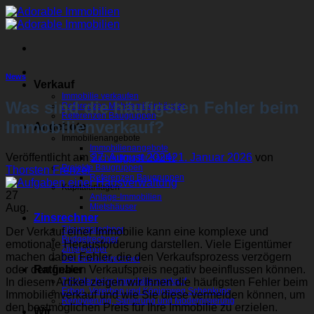
Zum
Inhalt
springen
News
Verkauf
Immobilie verkaufen
Was sind die häufigsten Fehler beim
Referenzen Mehrfamilienhäuser
Referenzen Baugruppen
Immobilienverkauf?
Angebote
Immobilienangebote
Immobilienangebote
Veröffentlicht am
27. August 2024
21. Januar 2026
von
Suchauftrag für Käufer
Projekte Baugruppen
Thorsten Frenzel
Referenzen Baugruppen
Kapitalanlagen
27
Anlage-Immobilien
Aug.
Mietshäuser
Zinsrechner
Tilgungsrechner
Der Verkauf einer Immobilie kann eine komplexe und
Budgetrechner
emotionale Herausforderung darstellen. Viele Eigentümer
Zinsrechner
machen dabei Fehler, die den Verkaufsprozess verzögern
Der Einkaufsrechner
oder den finalen Verkaufspreis negativ beeinflussen können.
Ratgeber
In diesem Artikel zeigen wir Ihnen die häufigsten Fehler beim
7 Fehler beim Immobilienverkauf
Erben, Vererben und Königsweg Schenkung
Immobilienverkauf und wie Sie diese vermeiden können, um
Renovierung, Sanierung und Modernisierung
den bestmöglichen Preis für Ihre Immobilie zu erzielen.
Wir