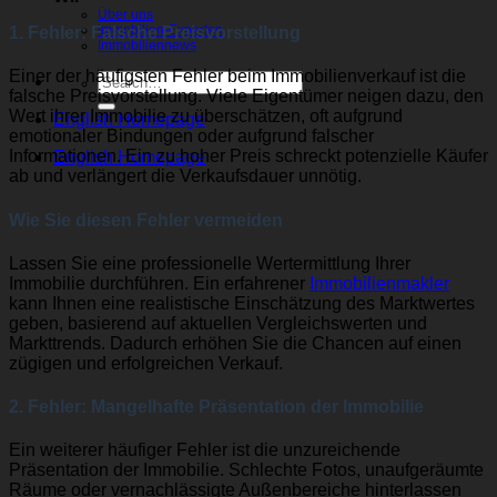
Über uns
Immobilien-Experten
1. Fehler: Falsche Preisvorstellung
Immobiliennews
Einer der häufigsten Fehler beim Immobilienverkauf ist die
falsche Preisvorstellung. Viele Eigentümer neigen dazu, den
Wert ihrer Immobilie zu überschätzen, oft aufgrund
English Homepage
emotionaler Bindungen oder aufgrund falscher
Informationen. Ein zu hoher Preis schreckt potenzielle Käufer
English Homepage
ab und verlängert die Verkaufsdauer unnötig.
Wie Sie diesen Fehler vermeiden
Lassen Sie eine professionelle Wertermittlung Ihrer
Immobilie durchführen. Ein erfahrener
Immobilienmakler
kann Ihnen eine realistische Einschätzung des Marktwertes
geben, basierend auf aktuellen Vergleichswerten und
Markttrends. Dadurch erhöhen Sie die Chancen auf einen
zügigen und erfolgreichen Verkauf.
2. Fehler: Mangelhafte Präsentation der Immobilie
Ein weiterer häufiger Fehler ist die unzureichende
Präsentation der Immobilie. Schlechte Fotos, unaufgeräumte
Räume oder vernachlässigte Außenbereiche hinterlassen