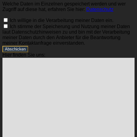
Welche Daten im Einzelnen gespeichert werden und wer
Zugriff auf diese hat, erfahren Sie hier:
Datenschutz
Ich willige in die Verarbeitung meiner Daten ein.
Ich stimme der Speicherung und Nutzung meiner Daten
laut Datenschutzhinweisen zu und bin mit der Verarbeitung
meiner Daten durch den Anbieter für die Beantwortung
meiner Kontaktanfrage einverstanden.
Abschicken
Hier finden Sie uns: