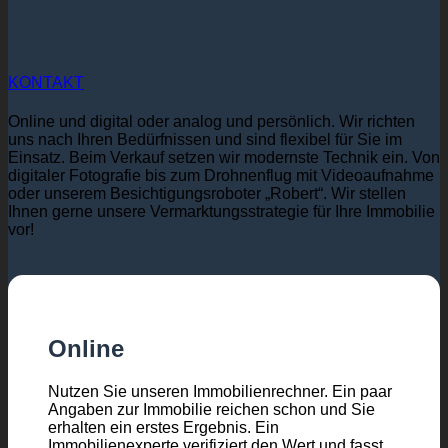
Immobilie?
KONTAKT
Online und digital oder analog und persönlich. Wir richten
uns nach Ihren Bedürfnissen und sind flexibel für Sie im
Einsatz. Beim Verkauf setzen wir modernste Technik ein. Von
digitaler Fotografie bis zum Drohnenflug mit Videoaufnahme
oder unserem Besichtigungsroboter „Robert“. Wir stellen
Ihnen gerne unsere Vermarktungsstrategie für Ihre Immobilie
vor!
Online
Nutzen Sie unseren Immobilienrechner. Ein paar
Angaben zur Immobilie reichen schon und Sie
erhalten ein erstes Ergebnis. Ein
Immobilienexperte verifiziert den Wert und fasst