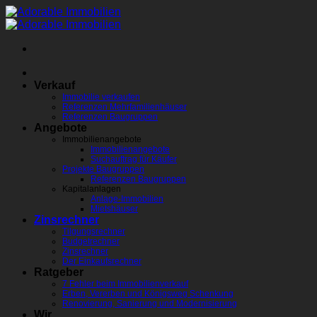
Zum
Inhalt
springen
Verkauf
Immobilie verkaufen
Referenzen Mehrfamilienhäuser
Referenzen Baugruppen
Angebote
Immobilienangebote
Immobilienangebote
Suchauftrag für Käufer
Projekte Baugruppen
Referenzen Baugruppen
Kapitalanlagen
Anlage-Immobilien
Mietshäuser
Zinsrechner
Tilgungsrechner
Budgetrechner
Zinsrechner
Der Einkaufsrechner
Ratgeber
7 Fehler beim Immobilienverkauf
Erben, Vererben und Königsweg Schenkung
Renovierung, Sanierung und Modernisierung
Wir