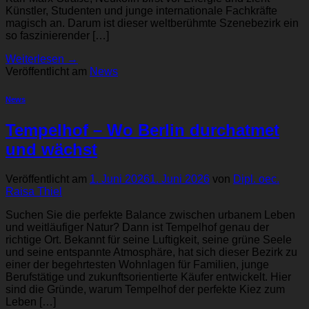
Künstler, Studenten und junge internationale Fachkräfte
magisch an. Darum ist dieser weltberühmte Szenebezirk ein
so faszinierender […]
Weiterlesen
→
Veröffentlicht am
News
News
Tempelhof – Wo Berlin durchatmet
und wächst
Veröffentlicht am
1. Juni 2026
1. Juni 2026
von
Dipl. oec.
Raisa Thiel
Suchen Sie die perfekte Balance zwischen urbanem Leben
und weitläufiger Natur? Dann ist Tempelhof genau der
richtige Ort. Bekannt für seine Luftigkeit, seine grüne Seele
und seine entspannte Atmosphäre, hat sich dieser Bezirk zu
einer der begehrtesten Wohnlagen für Familien, junge
Berufstätige und zukunftsorientierte Käufer entwickelt. Hier
sind die Gründe, warum Tempelhof der perfekte Kiez zum
Leben […]