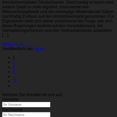
Immobilienmärkten Deutschlands. Gleichzeitig ist kaum eine
andere Stadt so stark reguliert. Instrumente wie
Milieuschutzgebiete und der ehemalige Mietendeckel haben
nachhaltig Einfluss auf den Immobilienmarkt genommen. Für
Eigentümer stellt sich daher zunehmend die Frage, wie sich
diese Regelungen konkret auf den Immobilienwert, die
Vermarktungschancen und den Verkaufsprozess auswirken.
[…]
Weiterlesen
→
Veröffentlicht am
News
1
2
3
4
…
11
Nehmen Sie Kontakt mit uns auf:
Vorname
Nachname