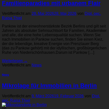
Familienparadies mit urbanem Flair
Veröffentlicht am
28. Mai 2026
28. Mai 2026
von
Dipl. oec.
Raisa Thiel
Pankow ist der einwohnerstärkste Bezirk Berlins und gilt seit
Jahren als absoluter Sehnsuchtsort für Familien, Akademiker
und alle, die eine hohe Lebensqualität suchen. Wenn Sie
nach Immobilien in Pankow suchen, finden Sie einen Kiez,
der die lebendige, kreative Energie von Prenzlauer Berg
(das zu Pankow gehört) mit der idyllischen, großbürgerlichen
Ruhe von Niederschönhausen.Darum ist Pankow […]
Weiterlesen
→
Veröffentlicht am
News
News
Mikrolage für Immobilien in Berlin
Veröffentlicht am
9. März 2026
19. Februar 2026
von
Dipl.
oec. Raisa Thiel