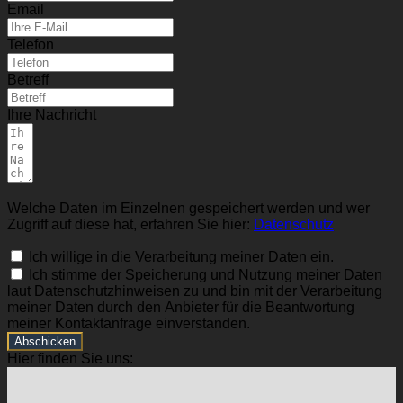
Email
Telefon
Betreff
Ihre Nachricht
Welche Daten im Einzelnen gespeichert werden und wer
Zugriff auf diese hat, erfahren Sie hier:
Datenschutz
Ich willige in die Verarbeitung meiner Daten ein.
Ich stimme der Speicherung und Nutzung meiner Daten
laut Datenschutzhinweisen zu und bin mit der Verarbeitung
meiner Daten durch den Anbieter für die Beantwortung
meiner Kontaktanfrage einverstanden.
Abschicken
Hier finden Sie uns: