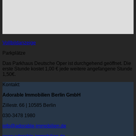
Vollbildanzeige
Parkplätze
Das Parkhaus Deutsche Oper ist durchgehend geöffnet. Die
erste Stunde kostet 1,00 € jede weitere angefangene Stunde
1,50€.
Kontakt:
Adorable Immobilien Berlin GmbH
Zillestr. 66 | 10585 Berlin
030-3478 1980
info@adorable-immobilien.de