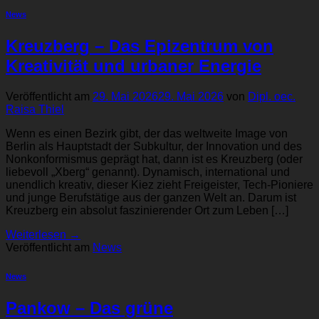
News
Kreuzberg – Das Epizentrum von
Kreativität und urbaner Energie
Veröffentlicht am
29. Mai 2026
29. Mai 2026
von
Dipl. oec.
Raisa Thiel
Wenn es einen Bezirk gibt, der das weltweite Image von
Berlin als Hauptstadt der Subkultur, der Innovation und des
Nonkonformismus geprägt hat, dann ist es Kreuzberg (oder
liebevoll „Xberg“ genannt). Dynamisch, international und
unendlich kreativ, dieser Kiez zieht Freigeister, Tech-Pioniere
und junge Berufstätige aus der ganzen Welt an. Darum ist
Kreuzberg ein absolut faszinierender Ort zum Leben […]
Weiterlesen
→
Veröffentlicht am
News
News
Pankow – Das grüne