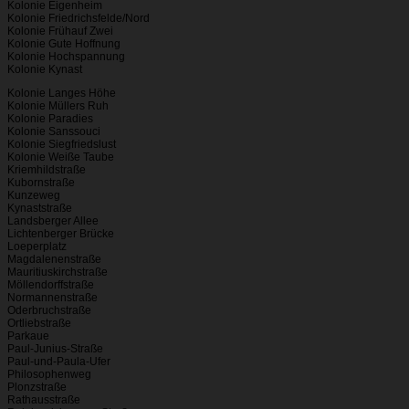
Kolonie Eigenheim
Kolonie Friedrichsfelde/Nord
Kolonie Frühauf Zwei
Kolonie Gute Hoffnung
Kolonie Hochspannung
Kolonie Kynast
Kolonie Langes Höhe
Kolonie Müllers Ruh
Kolonie Paradies
Kolonie Sanssouci
Kolonie Siegfriedslust
Kolonie Weiße Taube
Kriemhildstraße
Kubornstraße
Kunzeweg
Kynaststraße
Landsberger Allee
Lichtenberger Brücke
Loeperplatz
Magdalenenstraße
Mauritiuskirchstraße
Möllendorffstraße
Normannenstraße
Oderbruchstraße
Ortliebstraße
Parkaue
Paul-Junius-Straße
Paul-und-Paula-Ufer
Philosophenweg
Plonzstraße
Rathausstraße