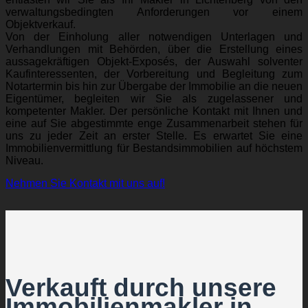
verwaltungsbedingten Anforderungen vor einem
Objektverkauf.
Von der Einholung aller notwendigen Unterlagen und
Verhandlungen mit Behörden, über die Erstellung eines
aussagekräftigen Objekt-Exposés, der Auswahl solventer
Kaufinteressenten, der Vorbereitung und Begleitung zum
Notartermin bis hin zur Übergabe der Immobilie an die neuen
Eigentümer, begleiten wir Sie als zugelassener und
kompetenter Makler. Der persönliche Kontakt mit Ihnen und
eine auf Sie abgestimmte enge Zusammenarbeit stehen für
uns zu jeder Zeit an erster Stelle. Es erwartet Sie eine
Immobilienvermittlung für Bestandsimmobilien auf höchstem
Niveau.
Nehmen Sie Kontakt mit uns auf!
Verkauft durch unsere
Immobilienmakler in