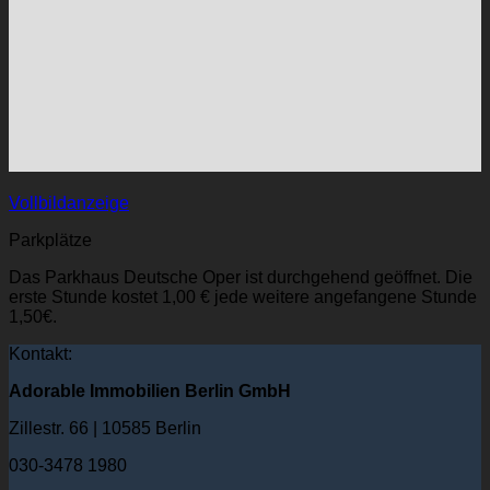
Vollbildanzeige
Parkplätze
Das Parkhaus Deutsche Oper ist durchgehend geöffnet. Die
erste Stunde kostet 1,00 € jede weitere angefangene Stunde
1,50€.
Kontakt:
Adorable Immobilien Berlin GmbH
Zillestr. 66 | 10585 Berlin
030-3478 1980