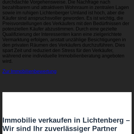
durchdachte Vorgehensweise. Die Nachfrage nach
bezahlbarem und attraktivem Wohnraum in zentralen Lagen
sowie im ruhigen Lichtenberger Umland ist hoch, aber die
Käufer sind anspruchsvoller geworden. Es ist wichtig, die
Preisvorstellungen des Verkäufers mit den Bedürfnissen der
potenziellen Käufer abzustimmen. Durch eine gezielte
Qualifizierung der Interessenten kann eine zielgerichtete
Vermarktung erfolgen, anstatt unzählige Besichtigungen in
den privaten Räumen des Verkäufers durchzuführen. Dies
spart Zeit und reduziert den Stress für den Verkäufer,
während eine individuelle Immobilienberatung angeboten
wird.
Zur Immobilienbewertung
Immobilie verkaufen in Lichtenberg –
Wir sind Ihr zuverlässiger Partner