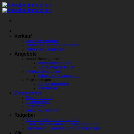
Zum
Inhalt
springen
Verkauf
Immobilie verkaufen
Referenzen Mehrfamilienhäuser
Referenzen Baugruppen
Angebote
Immobilienangebote
Immobilienangebote
Suchauftrag für Käufer
Projekte Baugruppen
Referenzen Baugruppen
Kapitalanlagen
Anlage-Immobilien
Mietshäuser
Zinsrechner
Tilgungsrechner
Budgetrechner
Zinsrechner
Der Einkaufsrechner
Ratgeber
7 Fehler beim Immobilienverkauf
Erben, Vererben und Königsweg Schenkung
Renovierung, Sanierung und Modernisierung
Wir