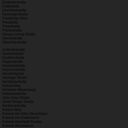
Dietlindestraße
Dottistraße
Eberhardstraße
Fanningerstraße
Frankfurter Allee
Freiaplatz
Freiastraße
Friedastraße
Georg-Lehnig-Straße
Gernotstraße
Glaschkestraße
Gotlindestraße
Gudrunstraße
Guntherstraße
Hagenstraße
Harnackstraße
Heinrichstraße
Hendrichplatz
Heringer Straße
Herzbergstraße
Hoenerweg
Hönower Wiesenweg
Hubertusstraße
John-Sieg-Straße
Josef-Orlopp-Straße
Kielblockstraße
Kietzer Weg
Kolonie Am Alten Steuerhaus
Kolonie Am Elektrowerk
Kolonie Anschluß Roeder
Kolonie Blockdamm