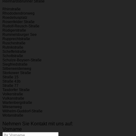
Reinhardsbrunner Straße
Rhinstraße
Rhododendronweg
Roedeliusplatz
Rosenfelder Straße
Rudolf-Reusch-Straße
Rüdigerstraße
Rummelsburger See
Rupprechtstraße
Ruschestraße
Rutnikstraße
Scheffelstraße
Schottstraße
Schulze-Boysen-Straße
Siegfriedstraße
Silberweidenweg
Storkower Straße
Straße 15
Straße 43b
Straße 77
Tasdorfer Straße
Volkerstraße
Vulkanstraße
Wartenbergstraße
Wiesenweg
Wilhelm-Guddorf-Straße
Wotanstraße
Nehmen Sie Kontakt mit uns auf:
Vorname