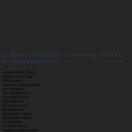
In diesen und Straßen Lichtenbergs Sind Wir
Ihr Ansprechpartner
Albert-Hößler-Straße
Alfred-Jung-Straße
Alfredstraße
Allee der Kosmonauten
Am Stadtpark
Am Wasserwerk
Atzpodienstraße
Bidenswinkel
Bleckmannweg
Bornitzstraße
Buchberger Straße
Bürgerheimstraße
Coppistraße
Dankwartstraße
Deutschmeisterstraße