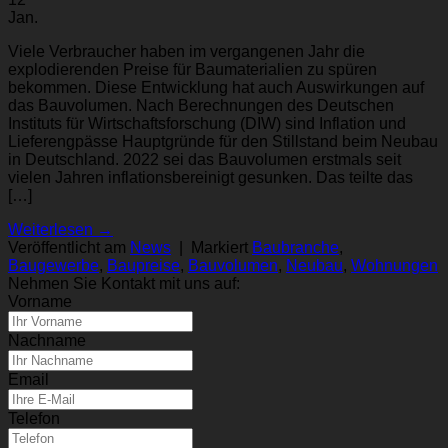
Jan.
Viele Verbraucher haben im vergangenen Jahr die
explodierenden Preise für Baumaterialien zu spüren
bekommen. Diese Entwicklung hat auch Auswirkungen auf
das Bauvolumen. Nach Berechnungen des Deutschen
Instituts für Wirtschaftsforschung (DIW) sind Inflation und
Lieferengpässe Hauptgründe für den Stillstand beim Neubau
in Deutschland. 2022 sei das Bauvolumen erstmals seit
vielen Jahren inflationsbereinigt gesunken. Das teilte das
[…]
Weiterlesen
→
Veröffentlicht am
News
|
Markiert
Baubranche
,
Baugewerbe
,
Baupreise
,
Bauvolumen
,
Neubau
,
Wohnungen
Nehmen Sie Kontakt mit uns auf:
Vorname
Nachname
Email
Telefon