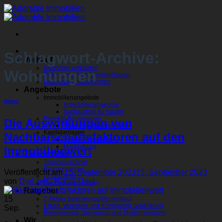
Zum
Inhalt
springen
Schlagwort-Archive:
Verkauf
Immobilie verkaufen
Wohnungen
Referenzen Mehrfamilienhäuser
Referenzen Baugruppen
Angebote
Immobilienangebote
News
Immobilienangebote
Suchauftrag für Käufer
Projekte Baugruppen
Die Auswirkungen von
Referenzen Baugruppen
Kapitalanlagen
Nachbarschaftsfaktoren auf den
Anlage-Immobilien
Mietshäuser
Immobilienwert
Zinsrechner
Tilgungsrechner
Budgetrechner
Veröffentlicht am
15. September 2023
15. September 2023
Zinsrechner
von
Dipl. oec. Raisa Thiel
Der Einkaufsrechner
Ratgeber
15
7 Fehler beim Immobilienverkauf
Erben, Vererben und Königsweg Schenkung
Sep.
Renovierung, Sanierung und Modernisierung
Wir