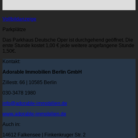
Vollbildanzeige
Parkplätze
Das Parkhaus Deutsche Oper ist durchgehend geöffnet. Die
erste Stunde kostet 1,00 € jede weitere angefangene Stunde
1,50€.
Kontakt:
Adorable Immobilien Berlin GmbH
Zillestr. 66 | 10585 Berlin
030-3478 1980
info@adorable-immobilien.de
www.adorable-immobilien.de
Auch in:
14612 Falkensee | Finkenkruger Str. 2