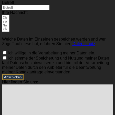
Betreff
Ihre Nachricht
Welche Daten im Einzelnen gespeichert werden und wer
Zugriff auf diese hat, erfahren Sie hier:
Datenschutz
Ich willige in die Verarbeitung meiner Daten ein.
Ich stimme der Speicherung und Nutzung meiner Daten
laut Datenschutzhinweisen zu und bin mit der Verarbeitung
meiner Daten durch den Anbieter für die Beantwortung
meiner Kontaktanfrage einverstanden.
Abschicken
Hier finden Sie uns: