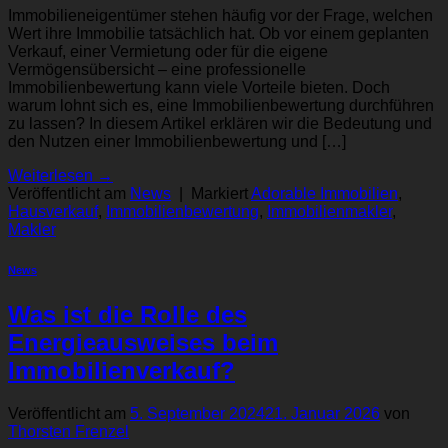
Immobilieneigentümer stehen häufig vor der Frage, welchen
Wert ihre Immobilie tatsächlich hat. Ob vor einem geplanten
Verkauf, einer Vermietung oder für die eigene
Vermögensübersicht – eine professionelle
Immobilienbewertung kann viele Vorteile bieten. Doch
warum lohnt sich es, eine Immobilienbewertung durchführen
zu lassen? In diesem Artikel erklären wir die Bedeutung und
den Nutzen einer Immobilienbewertung und […]
Weiterlesen
→
Veröffentlicht am
News
|
Markiert
Adorable Immobilien
,
Hausverkauf
,
Immobilienbewertung
,
Immobilienmakler
,
Makler
News
Was ist die Rolle des
Energieausweises beim
Immobilienverkauf?
Veröffentlicht am
5. September 2024
21. Januar 2026
von
Thorsten Frenzel