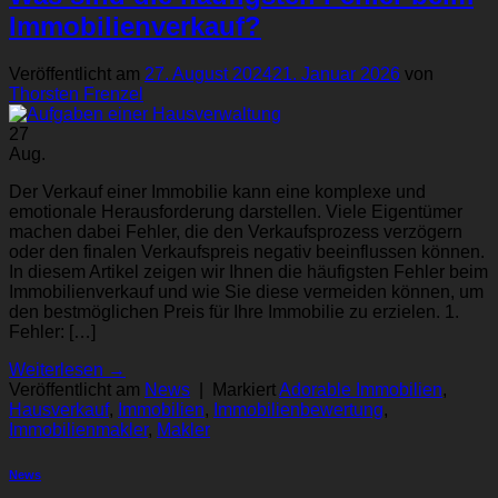
Immobilienverkauf?
Veröffentlicht am
27. August 2024
21. Januar 2026
von
Thorsten Frenzel
27
Aug.
Der Verkauf einer Immobilie kann eine komplexe und
emotionale Herausforderung darstellen. Viele Eigentümer
machen dabei Fehler, die den Verkaufsprozess verzögern
oder den finalen Verkaufspreis negativ beeinflussen können.
In diesem Artikel zeigen wir Ihnen die häufigsten Fehler beim
Immobilienverkauf und wie Sie diese vermeiden können, um
den bestmöglichen Preis für Ihre Immobilie zu erzielen. 1.
Fehler: […]
Weiterlesen
→
Veröffentlicht am
News
|
Markiert
Adorable Immobilien
,
Hausverkauf
,
Immobilien
,
Immobilienbewertung
,
Immobilienmakler
,
Makler
News