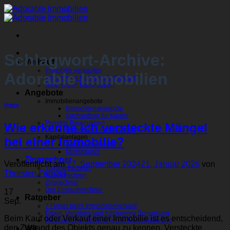
Zum
Inhalt
springen
Schlagwort-Archive:
Verkauf
Immobilie verkaufen
Adorable Immobilien
Referenzen Mehrfamilienhäuser
Referenzen Baugruppen
Angebote
Immobilienangebote
News
Immobilienangebote
Suchauftrag für Käufer
Projekte Baugruppen
Wie erkenne ich versteckte Mängel
Referenzen Baugruppen
Kapitalanlagen
bei einer Immobilie?
Anlage-Immobilien
Mietshäuser
Zinsrechner
Veröffentlicht am
17. September 2024
21. Januar 2026
von
Tilgungsrechner
Thorsten Frenzel
Budgetrechner
Zinsrechner
Der Einkaufsrechner
17
Ratgeber
Sep.
7 Fehler beim Immobilienverkauf
Erben, Vererben und Königsweg Schenkung
Beim Kauf oder Verkauf einer Immobilie ist es entscheidend,
Renovierung, Sanierung und Modernisierung
den Zustand des Objekts genau zu kennen. Versteckte
Wir