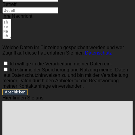
Betreff
Ihre Nachricht
Welche Daten im Einzelnen gespeichert werden und wer
Zugriff auf diese hat, erfahren Sie hier:
Datenschutz
Ich willige in die Verarbeitung meiner Daten ein.
Ich stimme der Speicherung und Nutzung meiner Daten
laut Datenschutzhinweisen zu und bin mit der Verarbeitung
meiner Daten durch den Anbieter für die Beantwortung
meiner Kontaktanfrage einverstanden.
Abschicken
Hier finden Sie uns: