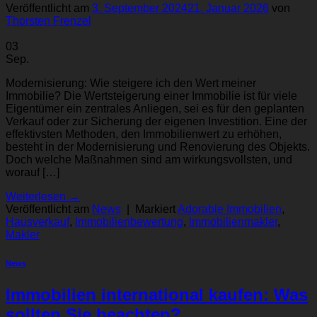
Veröffentlicht am
3. September 2024
21. Januar 2026
von
Thorsten Frenzel
03
Sep.
Modernisierung: Wie steigere ich den Wert meiner
Immobilie? Die Wertsteigerung einer Immobilie ist für viele
Eigentümer ein zentrales Anliegen, sei es für den geplanten
Verkauf oder zur Sicherung der eigenen Investition. Eine der
effektivsten Methoden, den Immobilienwert zu erhöhen,
besteht in der Modernisierung und Renovierung des Objekts.
Doch welche Maßnahmen sind am wirkungsvollsten, und
worauf […]
Weiterlesen
→
Veröffentlicht am
News
|
Markiert
Adorable Immobilien
,
Hausverkauf
,
Immobilienbewertung
,
Immobilienmakler
,
Makler
News
Immobilien international kaufen: Was
sollten Sie beachten?