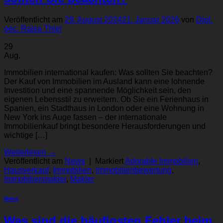
Veröffentlicht am
29. August 2024
21. Januar 2026
von
Dipl.
oec. Raisa Thiel
29
Aug.
Immobilien international kaufen: Was sollten Sie beachten?
Der Kauf von Immobilien im Ausland kann eine lohnende
Investition und eine spannende Möglichkeit sein, den
eigenen Lebensstil zu erweitern. Ob Sie ein Ferienhaus in
Spanien, ein Stadthaus in London oder eine Wohnung in
New York ins Auge fassen – der internationale
Immobilienkauf bringt besondere Herausforderungen und
wichtige […]
Weiterlesen
→
Veröffentlicht am
News
|
Markiert
Adorable Immobilien
,
Hausverkauf
,
Immobilien
,
Immobilienbewertung
,
Immobilienmakler
,
Makler
News
Was sind die häufigsten Fehler beim