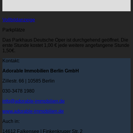
Vollbildanzeige
Parkplätze
Das Parkhaus Deutsche Oper ist durchgehend geöffnet. Die
erste Stunde kostet 1,00 € jede weitere angefangene Stunde
1,50€.
Kontakt:
Adorable Immobilien Berlin GmbH
Zillestr. 66 | 10585 Berlin
030-3478 1980
info@adorable-immobilien.de
www.adorable-immobilien.de
Auch in:
14612 Falkensee | Finkenkruger Str. 2