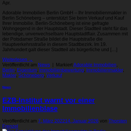
Apr.
Adorable Immobilien Berlin GmbH – Ihr Immobilienmakler in
Berlin Schöneberg – unterstützt Sie beim Verkauf und Kauf
Ihrer Immobilie. Berlin-Schöneberg ist eine gefragte
Wohngegend in der Hauptstadt. Dieser Stadtteil steht für das
lebendige, unverwechselbare Hauptstadtflair. Zusammen mit
der Potsdamer Straße bildet die Hauptstraße die
Hauptverkehrsstraße in diesem Stadtbezirk. Im 19.
Jahrhundert galt dieser Stadtteil als bürgerliche und […]
Weiterlesen
→
Veröffentlicht am
News
|
Markiert
Adorable Immobilien
,
Berlin
,
Eigentum
,
Immobilienbewertung
,
Immobilienmakler
,
Makler
,
Schöneberg
,
Verkauf
News
EZB-Institut warnt vor einer
Immobilienblase
Veröffentlicht am
7. März 2022
14. Januar 2026
von
Thorsten
Frenzel