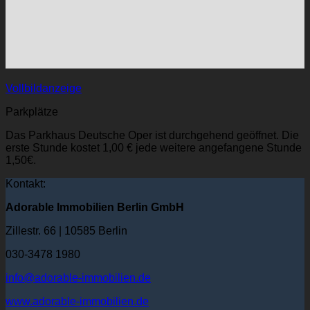
Vollbildanzeige
Parkplätze
Das Parkhaus Deutsche Oper ist durchgehend geöffnet. Die
erste Stunde kostet 1,00 € jede weitere angefangene Stunde
1,50€.
Kontakt:
Adorable Immobilien Berlin GmbH
Zillestr. 66 | 10585 Berlin
030-3478 1980
info@adorable-immobilien.de
www.adorable-immobilien.de