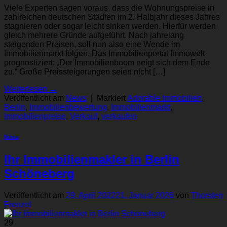
Viele Experten sagen voraus, dass die Wohnungspreise in
zahlreichen deutschen Städten im 2. Halbjahr dieses Jahres
stagnieren oder sogar leicht sinken werden. Hierfür werden
gleich mehrere Gründe aufgeführt. Nach jahrelang
steigenden Preisen, soll nun also eine Wende im
Immobilienmarkt folgen. Das Immobilienportal Immowelt
prognostiziert: „Der Immobilienboom neigt sich dem Ende
zu.“ Große Preissteigerungen seien nicht […]
Weiterlesen
→
Veröffentlicht am
News
|
Markiert
Adorable Immobilien
,
Berlin
,
Immobilienbewertung
,
Immobilienmarkt
,
Immobilienpreise
,
Verkauf
,
verkaufen
News
Ihr Immobilienmakler in Berlin
Schöneberg
Veröffentlicht am
29. April 2022
21. Januar 2026
von
Thorsten
Frenzel
29