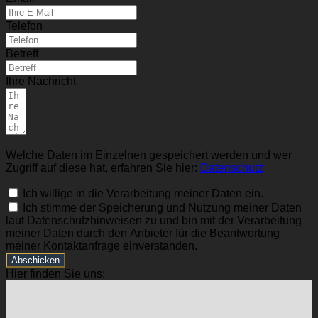
Telefon
Betreff
Ihre Nachricht
Welche Daten im Einzelnen gespeichert werden und wer
Zugriff auf diese hat, erfahren Sie hier:
Datenschutz
Ich willige in die Verarbeitung meiner Daten ein.
Ich stimme der Speicherung und Nutzung meiner Daten
laut Datenschutzhinweisen zu und bin mit der Verarbeitung
meiner Daten durch den Anbieter für die Beantwortung
meiner Kontaktanfrage einverstanden.
Abschicken
Hier finden Sie uns: