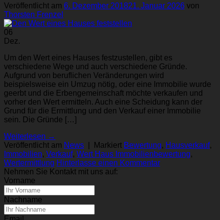
Veröffentlicht am
6. Dezember 2018
21. Januar 2026
von
Thorsten Frenzel
06
Dez.
Um den Wert eines Hauses festzustellen, gibt es
verschiedene Wege und auch verschiedene Gründe.
Aufgrund von beruflichen Veränderungen wird
beispielsweise ein Umzug nötig, oder eine Immobilie wurde
geerbt und die Erbengemeinschaft möchte verkaufen und
vorher den Wert ermitteln. Auch eine Scheidung kann der
Grund für die Ermittlung und den Verkauf einer Immobilie
sein. Die Gründe […]
Weiterlesen
→
Veröffentlicht am
News
|
Markiert
Bewertung
,
Hausverkauf
,
Immobilien
,
Verkauf
,
Wert Haus Immobilienbewertung
,
Wertermittlung
Hinterlasse einen Kommentar
Nehmen Sie Kontakt mit uns auf:
Vorname
Nachname
Email