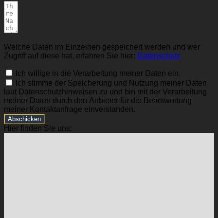
Welche Daten im Einzelnen gespeichert werden und wer
Zugriff auf diese hat, erfahren Sie hier:
Datenschutz
Ich willige in die Verarbeitung meiner Daten ein.
Ich stimme der Speicherung und Nutzung meiner Daten
laut Datenschutzhinweisen zu und bin mit der Verarbeitung
meiner Daten durch den Anbieter für die Beantwortung
meiner Kontaktanfrage einverstanden.
Abschicken
Hier finden Sie uns: