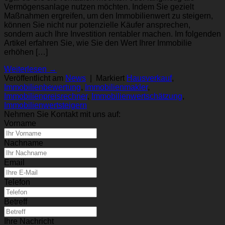
Vermögensanlage nutzen möchten. Indem Sie gezielt
Maßnahmen ergreifen, um den Immobilienwert zu steigern,
können Sie nicht nur potenzielle Käufer ansprechen,
sondern auch Ihre Investition rentabler machen. Im folgenden
Artikel erfahren Sie, wie Sie den Wert Ihrer Immobilie
erhöhen […]
Weiterlesen
→
Veröffentlicht am
News
|
Markiert
Hausverkauf
,
Immobilienbewertung
,
Immobilienmakler
,
Immobilienpreisrechner
,
Immobilienwertschätzung
,
Immobilienwertsteigern
Nehmen Sie Kontakt mit uns auf:
Vorname
Nachname
Email
Telefon
Betreff
Ihre Nachricht