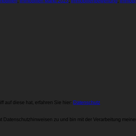
mobilien
,
Immobilien Markt 2023
,
Immobilienbewertung
,
Immobi
 auf diese hat, erfahren Sie hier:
Datenschutz
t Datenschutzhinweisen zu und bin mit der Verarbeitung meiner