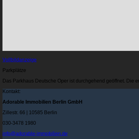
Vollbildanzeige
Parkplätze
Das Parkhaus Deutsche Oper ist durchgehend geöffnet. Die er
Kontakt:
Adorable Immobilien Berlin GmbH
Zillestr. 66 | 10585 Berlin
030-3478 1980
info@adorable-immobilien.de