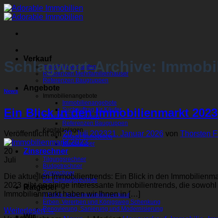
Zum
Inhalt
springen
Verkauf
Schlagwort-Archive:
Immobil
Immobilie verkaufen
Referenzen Mehrfamilienhäuser
Referenzen Baugruppen
Angebote
News
Immobilienangebote
Immobilienangebote
Suchauftrag für Käufer
Ein Blick in den Immobilienmarkt 2023
Projekte Baugruppen
Referenzen Baugruppen
Kapitalanlagen
Veröffentlicht am
20. Juli 2023
21. Januar 2026
von
Thorsten F
Anlage-Immobilien
Mietshäuser
Zinsrechner
20
Tilgungsrechner
Juli
Budgetrechner
Zinsrechner
Die aktuellen Immobilientrends: Ein Blick in den Immobilienm
Der Einkaufsrechner
2023 gibt es einige interessante Immobilientrends, die sowoh
Ratgeber
Immobilienmarkt haben wir Ihnen in […]
7 Fehler beim Immobilienverkauf
Erben, Vererben und Königsweg Schenkung
Renovierung, Sanierung und Modernisierung
Weiterlesen
→
Wir