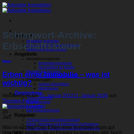
Zum
Inhalt
springen
Schlagwort-Archive:
Verkauf
Immobilie verkaufen
Erbschaftssteuer
Referenzen Mehrfamilienhäuser
Referenzen Baugruppen
Angebote
Immobilienangebote
News
Immobilienangebote
Suchauftrag für Käufer
Projekte Baugruppen
Erben einer Immobilie – was ist
Referenzen Baugruppen
Kapitalanlagen
wichtig?
Anlage-Immobilien
Mietshäuser
Zinsrechner
Veröffentlicht am
20. Januar 2022
21. Januar 2026
von
Tilgungsrechner
Thorsten Frenzel
Budgetrechner
Zinsrechner
Der Einkaufsrechner
20
Ratgeber
Jan.
7 Fehler beim Immobilienverkauf
Erben, Vererben und Königsweg Schenkung
Was ist wichtig? Das Erben einer Immobilie muss gut
Renovierung, Sanierung und Modernisierung
überdacht werden, da es Einiges zu beachten gibt. Nach
Wir