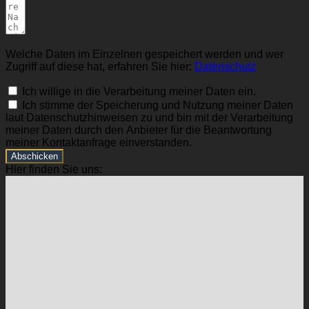
Welche Daten im Einzelnen gespeichert werden und wer
Zugriff auf diese hat, erfahren Sie hier:
Datenschutz
Ich willige in die Verarbeitung meiner Daten ein.
Ich stimme der Speicherung und Nutzung meiner Daten
laut Datenschutzhinweisen zu und bin mit der Verarbeitung
meiner Daten durch den Anbieter für die Beantwortung
meiner Kontaktanfrage einverstanden.
Abschicken
Hier finden Sie uns: