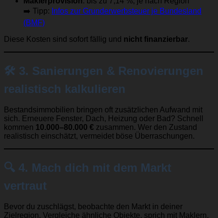
Maklerprovision
: bis zu 7,14 %, je nach Region
➡️ Tipp:
Infos zur Grunderwerbsteuer je Bundesland
(BMF)
Diese Kosten sind sofort fällig und
nicht finanzierbar
.
🛠️
3. Sanierungen & Renovierungen
realistisch kalkulieren
Bestandsimmobilien bringen oft zusätzlichen Aufwand mit
sich. Erneuere Fenster, Dach, Heizung oder Bad? Schnell
kommen
10.000–80.000 €
zusammen. Wer den Zustand
realistisch einschätzt, vermeidet böse Überraschungen.
🔍
4. Mach dich mit dem Markt
vertraut
Bevor du zuschlägst, beobachte den Markt in deiner
Zielregion. Vergleiche ähnliche Objekte, sprich mit Maklern,