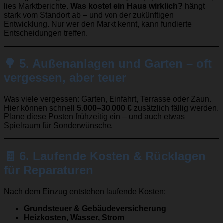
lies Marktberichte.
Was kostet ein Haus wirklich?
hängt
stark vom Standort ab – und von der zukünftigen
Entwicklung. Nur wer den Markt kennt, kann fundierte
Entscheidungen treffen.
🌳
5. Außenanlagen und Garten – oft
vergessen, aber teuer
Was viele vergessen: Garten, Einfahrt, Terrasse oder Zaun.
Hier können schnell
5.000–30.000 €
zusätzlich fällig werden.
Plane diese Posten frühzeitig ein – und auch etwas
Spielraum für Sonderwünsche.
🧾
6. Laufende Kosten & Rücklagen
für Reparaturen
Nach dem Einzug entstehen laufende Kosten:
Grundsteuer & Gebäudeversicherung
Heizkosten, Wasser, Strom