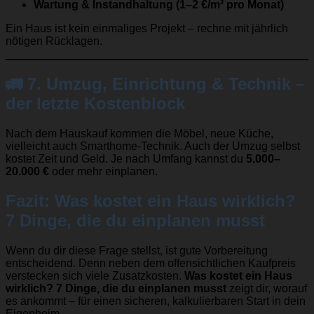
Wartung & Instandhaltung (1–2 €/m² pro Monat)
Ein Haus ist kein einmaliges Projekt – rechne mit jährlich
nötigen Rücklagen.
🚛
7. Umzug, Einrichtung & Technik –
der letzte Kostenblock
Nach dem Hauskauf kommen die Möbel, neue Küche,
vielleicht auch Smarthome-Technik. Auch der Umzug selbst
kostet Zeit und Geld. Je nach Umfang kannst du
5.000–
20.000 €
oder mehr einplanen.
Fazit: Was kostet ein Haus wirklich?
7 Dinge, die du einplanen musst
Wenn du dir diese Frage stellst, ist gute Vorbereitung
entscheidend. Denn neben dem offensichtlichen Kaufpreis
verstecken sich viele Zusatzkosten.
Was kostet ein Haus
wirklich? 7 Dinge, die du einplanen musst
zeigt dir, worauf
es ankommt – für einen sicheren, kalkulierbaren Start in dein
Eigenheim.