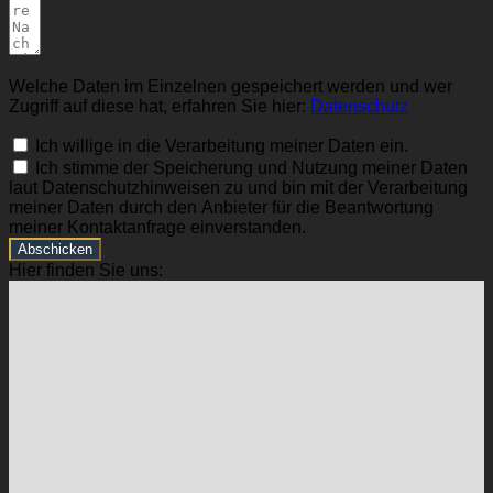
Welche Daten im Einzelnen gespeichert werden und wer
Zugriff auf diese hat, erfahren Sie hier:
Datenschutz
Ich willige in die Verarbeitung meiner Daten ein.
Ich stimme der Speicherung und Nutzung meiner Daten
laut Datenschutzhinweisen zu und bin mit der Verarbeitung
meiner Daten durch den Anbieter für die Beantwortung
meiner Kontaktanfrage einverstanden.
Abschicken
Hier finden Sie uns: