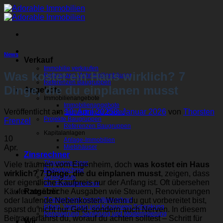
Zum
Inhalt
springen
News
Verkauf
Immobilie verkaufen
Was kostet ein Haus wirklich? 7
Referenzen Mehrfamilienhäuser
Referenzen Baugruppen
Dinge, die du einplanen musst
Angebote
Immobilienangebote
Immobilienangebote
Veröffentlicht am
10. April 2025
8. Januar 2026
von
Thorsten
Suchauftrag für Käufer
Projekte Baugruppen
Frenzel
Referenzen Baugruppen
Kapitalanlagen
10
Anlage-Immobilien
Apr.
Mietshäuser
Zinsrechner
Tilgungsrechner
Viele träumen vom Eigenheim, doch
was kostet ein Haus
Budgetrechner
wirklich? 7 Dinge, die du einplanen musst
, zeigen, dass
Zinsrechner
der eigentliche Kaufpreis nur der Anfang ist. Oft übersehen
Der Einkaufsrechner
Käufer zusätzliche Ausgaben wie Steuern, Renovierungen
Ratgeber
oder laufende Nebenkosten. Wenn du gut vorbereitet bist,
7 Fehler beim Immobilienverkauf
Erben, Vererben und Königsweg Schenkung
sparst du nicht nur Geld, sondern auch Nerven. In diesem
Renovierung, Sanierung und Modernisierung
Beitrag erfährst du, worauf du achten solltest – Schritt für
Wir