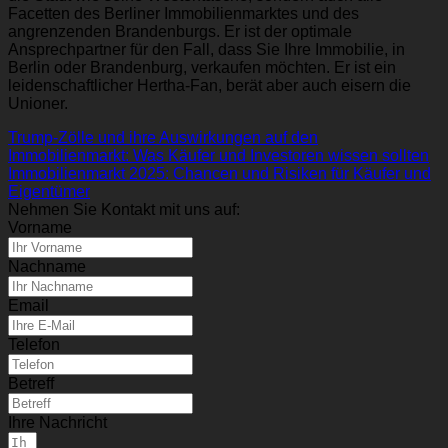
Facetten des Berliner Immobilienmarktes und des
angrenzenden Brandenburgs. Er ist der optimale
Ansprechpartner für den Fall, dass Sie Ihre Immobilie, in
Berlin oder Brandenburg, verkaufen möchten. Er ist ein
leidenschaftlicher Hertha-Fan, berät aber auch eisern die
Unioner.
Trump-Zölle und ihre Auswirkungen auf den
Immobilienmarkt: Was Käufer und Investoren wissen sollten
Immobilienmarkt 2025: Chancen und Risiken für Käufer und
Eigentümer
Nehmen Sie Kontakt mit uns auf:
Vorname
Nachname
Email
Telefon
Betreff
Ihre Nachricht