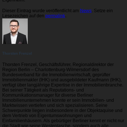
Dieser Eintrag wurde veröffentlicht am
News
. Setze ein
Lesezeichen auf den
permalink
.
Thorsten Frenzel
Thorsten Frenzel, Geschäftsführer, Regionaldirektor der
Region Berlin – Charlottenburg-Wilmersdorf des
Bundesverband für die Immobilienwirtschaft, geprüfter
Immobilienmakler (IHK) und ausgebildeter Kaufmann (IHK),
verfügt über langjährige Expertise in der Immobilienbranche.
Bei seiner Tätigkeit als Reputations- und
Kommunikationsmanager für diverse Berliner
Immobilienunternehmen konnte er sein Immobilien- und
Marktwissen vertiefen und sich spezialisieren. Seine
Schwerpunkte liegen insbesondere in der Objektaquise und
dem Vertrieb von Eigentumswohnungen und
Einfamilienhäusern. Als gebürtiger Berliner kennt er nicht nur
die Stadt wie seine Westentasche, sondern auch alle