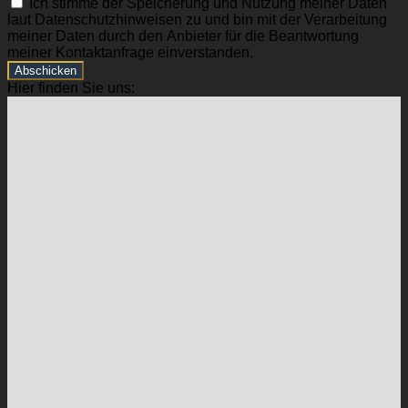
Ich stimme der Speicherung und Nutzung meiner Daten
laut Datenschutzhinweisen zu und bin mit der Verarbeitung
meiner Daten durch den Anbieter für die Beantwortung
meiner Kontaktanfrage einverstanden.
Abschicken
Hier finden Sie uns: