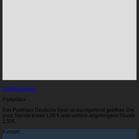
Vollbildanzeige
Parkplätze
Das Parkhaus Deutsche Oper ist durchgehend geöffnet. Die
erste Stunde kostet 1,00 € jede weitere angefangene Stunde
1,50€.
Kontakt: