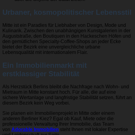
Urbaner, kosmopolitischer Lebensstil
Mitte ist ein Paradies für Liebhaber von Design, Mode und
Kulinarik. Zwischen den unabhängigen Kunstgalerien in der
Auguststraße, den Boutiquen in den Hackeschen Höfen und
den gemütlichen Specialty-Coffee-Shops an jeder Ecke
bietet der Bezirk eine unvergleichliche urbane
Lebensqualität mit internationalem Flair.
Ein Immobilienmarkt mit
erstklassiger Stabilität
Als Herzstück Berlins bleibt die Nachfrage nach Wohn- und
Mietraum in Mitte konstant hoch. Für alle, die auf eine
sichere Wertanlage und langfristige Stabilität setzen, führt an
diesem Bezirk kein Weg vorbei.
Sie planen ein Immobilienprojekt in Mitte oder einem
anderen Berliner Kiez? Egal ob Kauf, Miete oder die
professionelle Verwaltung Ihrer Immobilie, das Team
von
Adorable Immobilien
steht Ihnen mit lokaler Expertise
und Leidenschaft zur Seite.