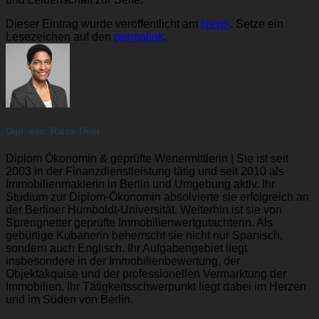
Dieser Eintrag wurde veröffentlicht am
News
. Setze ein
Lesezeichen auf den
permalink
.
Dipl. oec. Raisa Thiel
Diplom Ökonomin & geprüfte Wertermittlerin | Sie ist seit
2003 in der Finanzdienstleistung tätig und seit 2010 als
Immobilienmaklerin in Berlin und Umgebung aktiv. Ihr
Studium zur Diplom-Ökonomin absolvierte sie erfolgreich an
der Berliner Humboldt-Universität. Weiterhin ist sie von
Sprengnetter geprüfte Immobilienwertgutachterin. Als
gebürtige Kubanerin beherrscht sie nicht nur Spanisch,
sondern auch Englisch. Ihr Aufgabengebiet liegt
insbesondere in der Immobilienbewertung, der
Objektakquise und der professionellen Vermarktung der
Immobilien. Ihr Tätigkeitsschwerpunkt liegt dabei im Herzen
und im Süden von Berlin.