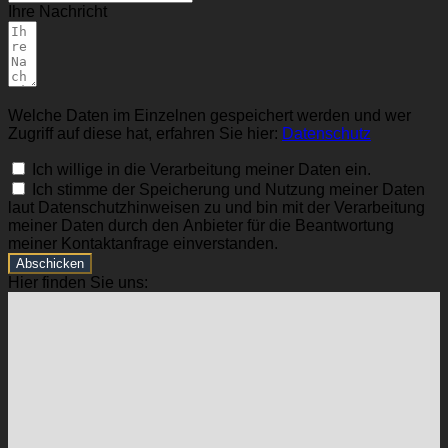
Ihre Nachricht
Welche Daten im Einzelnen gespeichert werden und wer
Zugriff auf diese hat, erfahren Sie hier:
Datenschutz
Ich willige in die Verarbeitung meiner Daten ein.
Ich stimme der Speicherung und Nutzung meiner Daten
laut Datenschutzhinweisen zu und bin mit der Verarbeitung
meiner Daten durch den Anbieter für die Beantwortung
meiner Kontaktanfrage einverstanden.
Abschicken
Hier finden Sie uns: