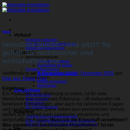
Zum
Inhalt
springen
News
Verkauf
Immobilie verkaufen
Immobilie geerbt – und jetzt? So
Referenzen Mehrfamilienhäuser
Referenzen Baugruppen
gehen Sie rechtssicher und
Angebote
Immobilienangebote
wirtschaftlich vor
Immobilienangebote
Suchauftrag für Käufer
Projekte Baugruppen
Veröffentlicht am
9. Dezember 2025
9. Dezember 2025
von
Referenzen Baugruppen
Kapitalanlagen
Dipl. oec. Raisa Thiel
Anlage-Immobilien
Mietshäuser
Einleitung:
Zinsrechner
Ein Haus oder eine Wohnung zu erben, ist für viele
Tilgungsrechner
Menschen eine emotionale Erfahrung – oft verbunden mit
Budgetrechner
Zinsrechner
familiären Erinnerungen, aber auch mit zahlreichen Fragen
Der Einkaufsrechner
und Unsicherheiten. Denn neben dem persönlichen Verlust
Ratgeber
stellen sich schnell auch juristische, steuerliche und
7 Fehler beim Immobilienverkauf
wirtschaftliche Fragen:
Muss ich die Erbschaft annehmen?
Erben, Vererben und Königsweg Schenkung
Was passiert mit bestehenden Hypotheken? Ist ein
Renovierung, Sanierung und Modernisierung
Wir