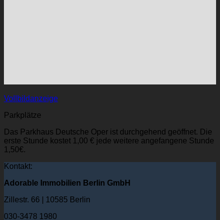
Vollbildanzeige
Parkplätze
Das Parkhaus Deutsche Oper ist durchgehend geöffnet. Die
erste Stunde kostet 1,00 € jede weitere angefangene Stunde
1,50€.
Kontakt:
Adorable Immobilien Berlin GmbH
Zillestr. 66 | 10585 Berlin
030-3478 1980