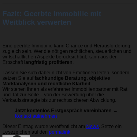
Fazit: Geerbte Immobilie mit
Weitblick verwerten
Eine geerbte Immobilie kann Chance und Herausforderung
zugleich sein. Wer die nötigen rechtlichen, steuerlichen und
wirtschaftlichen Aspekte berücksichtigt, kann aus der
Erbschaft
langfristig profitieren
.
Lassen Sie sich dabei nicht von Emotionen leiten, sondern
setzen Sie auf
fachkundige Beratung, objektive
Marktanalysen und rechtliche Klarheit
.
Wir stehen Ihnen als erfahrener Immobilienpartner mit Rat
und Tat zur Seite – von der Bewertung über die
Verkaufsstrategie bis zur rechtssicheren Abwicklung.
Jetzt kostenlos Erstgespräch vereinbaren
→
Kontakt aufnehmen
Dieser Eintrag wurde veröffentlicht am
News
. Setze ein
Lesezeichen auf den
permalink
.