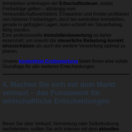
Immobilien unterliegen der
Erbschaftssteuer
, wobei
Freibeträge gelten – abhängig vom
Verwandtschaftsverhältnis. Ehepartner und Kinder profitieren
von höheren Freibeträgen, doch bei wertvollen Immobilien,
gerade in gefragten Lagen, kann schnell ein Steuerbetrag
fällig werden.
Eine professionelle
Immobilienbewertung
ist daher
essenziell, um sowohl die
steuerliche Belastung korrekt
einzuschätzen
als auch die weitere Verwertung optimal zu
planen.
Unsere
kostenfreie Erstbewertung
bietet Ihnen eine solide
Grundlage für alle weiteren Entscheidungen.
4. Machen Sie sich mit dem Markt
vertraut – das Fundament für
wirtschaftliche Entscheidungen
Bevor Sie über Verkauf, Vermietung oder Selbstnutzung
nachdenken, sollten Sie sich intensiv mit dem
aktuellen