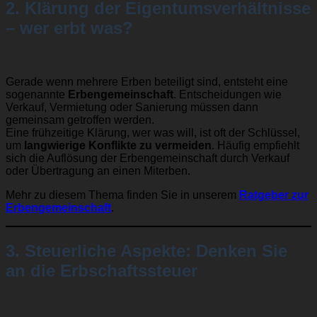
2. Klärung der Eigentumsverhältnisse
– wer erbt was?
Gerade wenn mehrere Erben beteiligt sind, entsteht eine
sogenannte
Erbengemeinschaft
. Entscheidungen wie
Verkauf, Vermietung oder Sanierung müssen dann
gemeinsam getroffen werden.
Eine frühzeitige Klärung, wer was will, ist oft der Schlüssel,
um
langwierige Konflikte zu vermeiden
. Häufig empfiehlt
sich die Auflösung der Erbengemeinschaft durch Verkauf
oder Übertragung an einen Miterben.
Mehr zu diesem Thema finden Sie in unserem
Ratgeber zur
Erbengemeinschaft
.
3. Steuerliche Aspekte: Denken Sie
an die Erbschaftssteuer