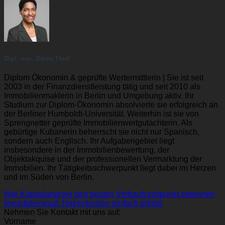
Dipl. oec. Raisa Thiel
Diplom Ökonomin & geprüfte Wertermittlerin | Sie ist seit
2003 in der Finanzdienstleistung tätig und seit 2010 als
Immobilienmaklerin in Berlin und Umgebung aktiv. Ihr
Studium zur Diplom-Ökonomin absolvierte sie erfolgreich an
der Berliner Humboldt-Universität. Weiterhin ist sie von
Sprengnetter geprüfte Immobilienwertgutachterin. Als
gebürtige Kubanerin beherrscht sie nicht nur Spanisch,
sondern auch Englisch. Ihr Aufgabengebiet liegt
insbesondere in der Immobilienbewertung, der
Objektakquise und der professionellen Vermarktung der
Immobilien. Ihr Tätigkeitsschwerpunkt liegt dabei im Herzen
und im Süden von Berlin.
Wie Kapitalanleger den besten Verkaufszeitpunkt erkennen
Immobilienkauf: Nebenkosten einfach erklärt
Nehmen Sie Kontakt mit uns auf:
Vorname