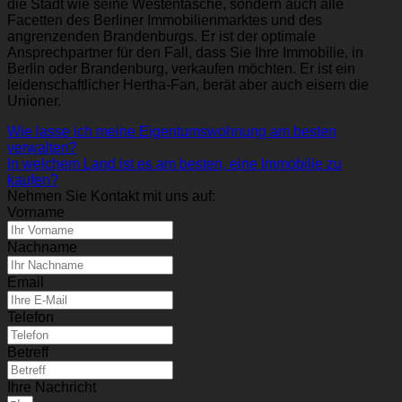
die Stadt wie seine Westentasche, sondern auch alle
Facetten des Berliner Immobilienmarktes und des
angrenzenden Brandenburgs. Er ist der optimale
Ansprechpartner für den Fall, dass Sie Ihre Immobilie, in
Berlin oder Brandenburg, verkaufen möchten. Er ist ein
leidenschaftlicher Hertha-Fan, berät aber auch eisern die
Unioner.
Wie lasse ich meine Eigentumswohnung am besten
verwalten?
In welchem Land ist es am besten, eine Immobilie zu
kaufen?
Nehmen Sie Kontakt mit uns auf:
Vorname
Nachname
Email
Telefon
Betreff
Ihre Nachricht