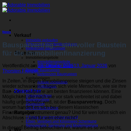
Zum
Inhalt
springen
News
Verkauf
Immobilie verkaufen
Bausparvertrag – sinnvoller Baustein
Referenzen Mehrfamilienhäuser
Referenzen Baugruppen
für die Immobilienfinanzierung
Angebote
Immobilienangebote
Immobilienangebote
Veröffentlicht am
28. Oktober 2025
13. Januar 2026
von
Suchauftrag für Käufer
Projekte Baugruppen
Thorsten Frenzel
Referenzen Baugruppen
Kapitalanlagen
In Zeiten, in denen Immobilienpreise steigen und die Zinsen
Anlage-Immobilien
wieder schwanken, fragen sich viele Menschen, wie sie ihre
Mietshäuser
Zinsrechner
Bau- oder Kaufpläne am besten finanzieren können. Eine
Tilgungsrechner
Möglichkeit, die nach wie vor stark verbreitet ist und dabei
Budgetrechner
häufig unterschätzt wird, ist der
Bausparvertrag
. Doch
Zinsrechner
worum handelt es sich bei diesem klassischen
Der Einkaufsrechner
Finanzierungsinstrument genau? Und für wen lohnt sich ein
Ratgeber
Abschluss – und für wen eher nicht?
7 Fehler beim Immobilienverkauf
Erben, Vererben und Königsweg Schenkung
Renovierung, Sanierung und Modernisierung
In diesem Beitrag beleuchten wir, warum es so wichtig ist,
Wir