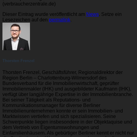
(verbraucherzentrale.de)
Dieser Eintrag wurde veröffentlicht am
News
. Setze ein
Lesezeichen auf den
permalink
.
Thorsten Frenzel
Thorsten Frenzel, Geschäftsführer, Regionaldirektor der
Region Berlin – Charlottenburg-Wilmersdorf des
Bundesverband für die Immobilienwirtschaft, geprüfter
Immobilienmakler (IHK) und ausgebildeter Kaufmann (IHK),
verfügt über langjährige Expertise in der Immobilienbranche.
Bei seiner Tätigkeit als Reputations- und
Kommunikationsmanager für diverse Berliner
Immobilienunternehmen konnte er sein Immobilien- und
Marktwissen vertiefen und sich spezialisieren. Seine
Schwerpunkte liegen insbesondere in der Objektaquise und
dem Vertrieb von Eigentumswohnungen und
Einfamilienhäusern. Als gebürtiger Berliner kennt er nicht nur