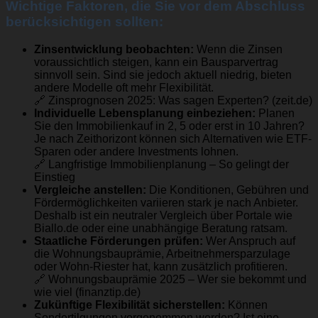
Wichtige Faktoren, die Sie vor dem Abschluss
berücksichtigen sollten:
Zinsentwicklung beobachten:
Wenn die Zinsen
voraussichtlich steigen, kann ein Bausparvertrag
sinnvoll sein. Sind sie jedoch aktuell niedrig, bieten
andere Modelle oft mehr Flexibilität.
🔗
Zinsprognosen 2025: Was sagen Experten? (zeit.de)
Individuelle Lebensplanung einbeziehen:
Planen
Sie den Immobilienkauf in 2, 5 oder erst in 10 Jahren?
Je nach Zeithorizont können sich Alternativen wie ETF-
Sparen oder andere Investments lohnen.
🔗
Langfristige Immobilienplanung – So gelingt der
Einstieg
Vergleiche anstellen:
Die Konditionen, Gebühren und
Fördermöglichkeiten variieren stark je nach Anbieter.
Deshalb ist ein neutraler Vergleich über Portale wie
Biallo.de
oder eine unabhängige Beratung ratsam.
Staatliche Förderungen prüfen:
Wer Anspruch auf
die Wohnungsbauprämie, Arbeitnehmersparzulage
oder Wohn-Riester hat, kann zusätzlich profitieren.
🔗
Wohnungsbauprämie 2025 – Wer sie bekommt und
wie viel (finanztip.de)
Zukünftige Flexibilität sicherstellen:
Können
Sondertilgungen vorgenommen werden? Ist eine