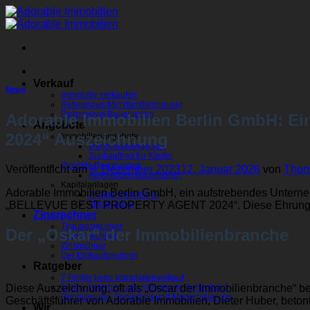
Zum
Inhalt
springen
Verkauf
News
Immobilie verkaufen
Referenzen Mehrfamilienhäuser
Referenzen Baugruppen
Adorable Immobilien Berlin GmbH: E
Angebote
2024“ Auszeichnung
Immobilienangebote
Immobilienangebote
Suchauftrag für Käufer
Projekte Baugruppen
Veröffentlicht am
8. Dezember 2023
12. Januar 2026
von
Thors
Referenzen Baugruppen
Kapitalanlagen
Adorable Immobilien Berlin GmbH, ein aufstrebendes Unterneh
Anlage-Immobilien
„BELLEVUE BEST PROPERTY AGENT 2024“. Diese Ehrung, v
Mietshäuser
Zinsrechner
Tilgungsrechner
Der „Oskar“ der Immobilienbranche
Budgetrechner
Zinsrechner
Der Einkaufsrechner
Ratgeber
7 Fehler beim Immobilienverkauf
Diese Auszeichnung, oft als „Oscar der Immobilienbranche“ bez
Erben, Vererben und Königsweg Schenkung
Renovierung, Sanierung und Modernisierung
Geschäftsführer von Adorable Immobilien, Dieter Huber, betont
Wir