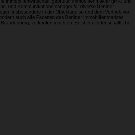
ie Immobilienwirtschaft, geprüfter Immobilienmakler (IHK) und
tions- und Kommunikationsmanager für diverse Berliner
iegen insbesondere in der Objektaquise und dem Vertrieb von
ondern auch alle Facetten des Berliner Immobilienmarktes
 Brandenburg, verkaufen möchten. Er ist ein leidenschaftlicher