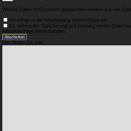
Welche Daten im Einzelnen gespeichert werden und wer Zugriff
Ich willige in die Verarbeitung meiner Daten ein.
Ich stimme der Speicherung und Nutzung meiner Daten lau
Kontaktanfrage einverstanden.
Abschicken
Hier finden Sie uns: