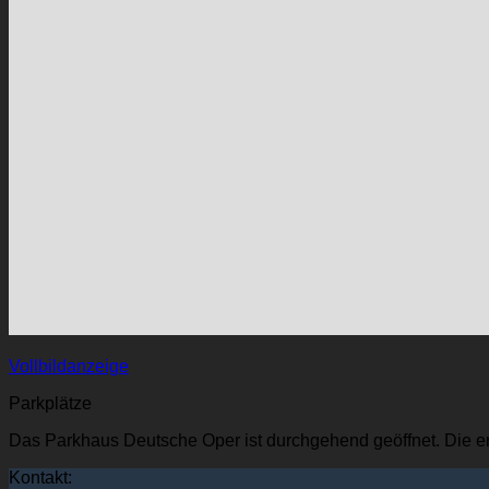
Vollbildanzeige
Parkplätze
Das Parkhaus Deutsche Oper ist durchgehend geöffnet. Die er
Kontakt: