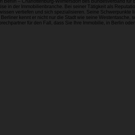
on Berlin – Charlottenburg-Wilmersdorf des Bundesverband für d
tise in der Immobilienbranche. Bei seiner Tätigkeit als Reputa
issen vertiefen und sich spezialisieren. Seine Schwerpunkte l
rliner kennt er nicht nur die Stadt wie seine Westentasche, s
chpartner für den Fall, dass Sie Ihre Immobilie, in Berlin oder