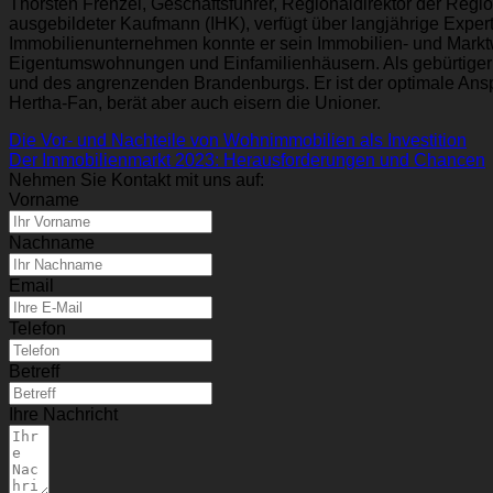
Thorsten Frenzel, Geschäftsführer, Regionaldirektor der Regi
ausgebildeter Kaufmann (IHK), verfügt über langjährige Exper
Immobilienunternehmen konnte er sein Immobilien- und Marktw
Eigentumswohnungen und Einfamilienhäusern. Als gebürtiger Be
und des angrenzenden Brandenburgs. Er ist der optimale Anspre
Hertha-Fan, berät aber auch eisern die Unioner.
Die Vor- und Nachteile von Wohnimmobilien als Investition
Der Immobilienmarkt 2023: Herausforderungen und Chancen
Nehmen Sie Kontakt mit uns auf:
Vorname
Nachname
Email
Telefon
Betreff
Ihre Nachricht