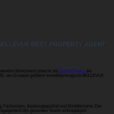
der „BELLEVUE BEST PROPERTY AGENT
tenden Meilenstein erreicht: die
Auszeichnung
als
E, von Europas größtem Immobilienmagazin BELLEVUE
ng, Fachwissen, Beratungsqualität und Marktkenntnis. Der
das Engagement des gesamten Teams widerspiegelt.