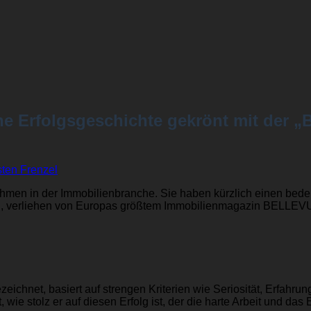
ine Erfolgsgeschichte gekrönt mit 
ten Frenzel
men in der Immobilienbranche. Sie haben kürzlich einen bedeu
erliehen von Europas größtem Immobilienmagazin BELLEVU
eichnet, basiert auf strengen Kriterien wie Seriosität, Erfahru
, wie stolz er auf diesen Erfolg ist, der die harte Arbeit und 