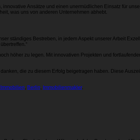
, innovative Ansätze und einen unermüdlichen Einsatz für u
nheit, was uns von anderen Unternehmen abhebt.
unser ständiges Bestreben, in jedem Aspekt unserer Arbeit Exzel
bertreffen.“
 noch höher zu legen. Mit innovativen Projekten und fortlaufend
 danken, die zu diesem Erfolg beigetragen haben. Diese Ausze
 Immobilien
,
Berlin
,
Immobilienmakler
.