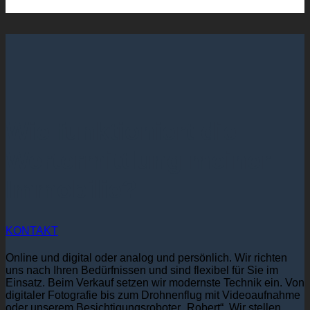
Wie funktioniert die
Wertermittlung meiner
Immobilie?
KONTAKT
Online und digital oder analog und persönlich. Wir richten
uns nach Ihren Bedürfnissen und sind flexibel für Sie im
Einsatz. Beim Verkauf setzen wir modernste Technik ein. Von
digitaler Fotografie bis zum Drohnenflug mit Videoaufnahme
oder unserem Besichtigungsroboter „Robert“. Wir stellen