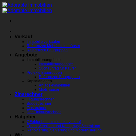
Zum
Inhalt
springen
Verkauf
Immobilie verkaufen
Referenzen Mehrfamilienhäuser
Referenzen Baugruppen
Angebote
Immobilienangebote
Immobilienangebote
Suchauftrag für Käufer
Projekte Baugruppen
Referenzen Baugruppen
Kapitalanlagen
Anlage-Immobilien
Mietshäuser
Zinsrechner
Tilgungsrechner
Budgetrechner
Zinsrechner
Der Einkaufsrechner
Ratgeber
7 Fehler beim Immobilienverkauf
Erben, Vererben und Königsweg Schenkung
Renovierung, Sanierung und Modernisierung
Wir