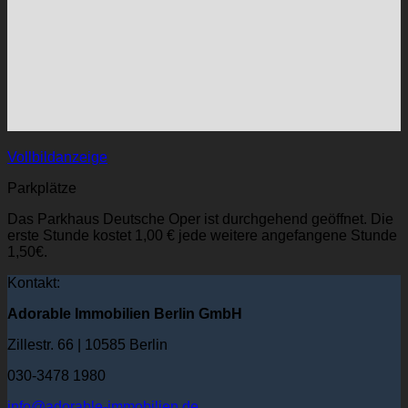
Vollbildanzeige
Parkplätze
Das Parkhaus Deutsche Oper ist durchgehend geöffnet. Die
erste Stunde kostet 1,00 € jede weitere angefangene Stunde
1,50€.
Kontakt:
Adorable Immobilien Berlin GmbH
Zillestr. 66 | 10585 Berlin
030-3478 1980
info@adorable-immobilien.de