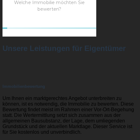
Unsere Leistungen für Eigentümer
Immobilienbewertung
Um Ihnen ein marktgerechtes Angebot unterbreiten zu
können, ist es notwendig, die Immobilie zu bewerten. Diese
Bewertung findet meist im Rahmen einer Vor-Ort-Begehung
statt. Die Wertermittlung setzt sich zusammen aus der
allgemeinen Bausubstanz, der Lage, dem umliegenden
Grundstück und der aktuellen Marktlage. Dieser Service ist
für Sie kostenlos und unverbindlich.