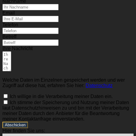
Nachname
Email
Telefon
Betreff
Ihre Nachricht
Welche Daten im Einzelnen gespeichert werden und wer
Zugriff auf diese hat, erfahren Sie hier:
Datenschutz
Ich willige in die Verarbeitung meiner Daten ein.
Ich stimme der Speicherung und Nutzung meiner Daten
laut Datenschutzhinweisen zu und bin mit der Verarbeitung
meiner Daten durch den Anbieter für die Beantwortung
meiner Kontaktanfrage einverstanden.
Abschicken
Hier finden Sie uns: